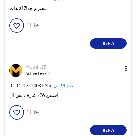
هات a17محترم جدا
1
Like
REPLY
Mrousha25
Active Level 1
‎01-07-2026
11:08 PM
in
جالاكسى A
عارف بس ال a26 احسن
1
Like
REPLY