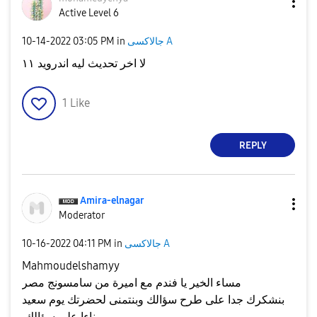
Active Level 6
جالاكسى A
in
03:05 PM
‎10-14-2022
لا اخر تحديث ليه اندرويد ١١
1
Like
REPLY
Amira-elnagar
Moderator
جالاكسى A
in
04:11 PM
‎10-16-2022
Mahmoudelshamyy
مساء الخير يا فندم مع اميرة من سامسونج مصر
بنشكرك جدا على طرح سؤالك وبنتمنى لحضرتك يوم سعيد
بناءا على سؤالك