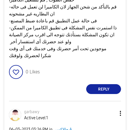
-قم بالتأكد من شحن الجهاز لان الكاميرا لن تعمل فى حاله
ان البطاريه غير مشحونه
-فى حالة عمل التطبيق قم باعادة ضبط المصنع
-ذا استمرت نفس المشكلة فى تطبيق الكاميرا من الممكن
ان تكون المشكلة بستأذنك تتوجه الى اقرب مركز الصيانة
ولو عند حضرتك أى استفسار أخر
موجودين تحت أمر حضرتك وفى خدمتك فى أى وقت
شكرا لحضرتك ولوقتك
0
Likes
REPLY
garbawy
Active Level 1
جالاكسى A
in
03:26 PM
‎06-03-2023