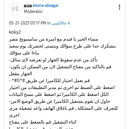
Amira-elnagar
Moderator
جالاكسى A
in
03:17 PM
‎05-21-2023
koky2
مساء الخير يا فندم مع اميرة من سامسونج مصر
بنشكرك جدا على طرح سؤالك وبنتمنى لحضرتك يوم سعيد
بناءا على سؤالك
-تأكد من عدم سقوط الجهاز او تعرضه لاى سائل
-قم بالتاكيد من مفتاح التشغيل لان من الممكن ان يكون
الجهاز مقفل
- *#0*# قم بعمل اختبار للكاميرا عن طريق
اضغط على الضبط ثم اخرى ثم مدير التطبيقات من اختيار
الكل اضغط على الكاميرا ثم اضغط على مسح البيانات
-حاول ان تقوم بتشغيل الكاميرا عن طريق الوضع الامن
للتعرف على المشكلة , قم باغلاق الهاتف واعد تشغيلة مرى
اخرى
اثناء التشغيل قم بالضغط على مفتاح
خفض الصوت , قم بتشغيل الكاميرا