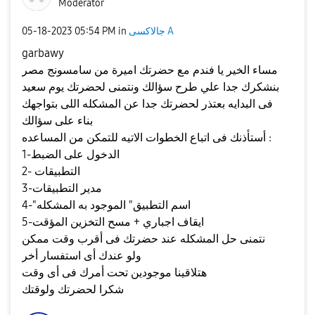
Moderator
جالاكسى A
in
05:54 PM
‎05-18-2023
garbawy
مساء الخير يا فندم مع حضرتك اميرة من سامسونج مصر
بنشكرك جدا علي طرح سؤالك ونتمنى لحضرتك يوم سعيد
فى البدايه بعتذر لحضرتك جدا عن المشكله اللى بتواجهك
بناء على سؤالك
أستأذنك فى اتباع الخطوات الاتيه للتمكن من المساعده :
1-الدخول على الضبط
2- التطبيقات
3-مدير التطبيقات
4-"اسم التطبيق" الموجود به المشكله
5-ايقاف اجباري + مسح التخزين المؤقت
نتمنى حل المشكله عند حضرتك فى أقرب وقت ممكن
ولو عندك أى استفسار أخر
هتلاقينا موجودين تحت أمرك فى أى وقت
شكرا لحضرتك ولوقتك