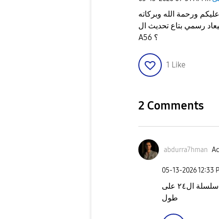
مفيش أخبار عن ميعاد رسمي بتاع تحديث ال
A56 ؟
1
Like
2 Comments
abdurra7hman
Ac
‎05-13-2026
12:33 
ممكن الاسبوع الجي ان شاء الله ، غالبا بعد سلسلة ال٢٤ على
طول