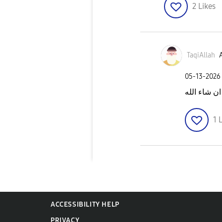
2
Likes
TaqiAllah
A
‎05-13-2026
ان شاء الله
1
L
ACCESSIBILITY HELP
PRIVACY