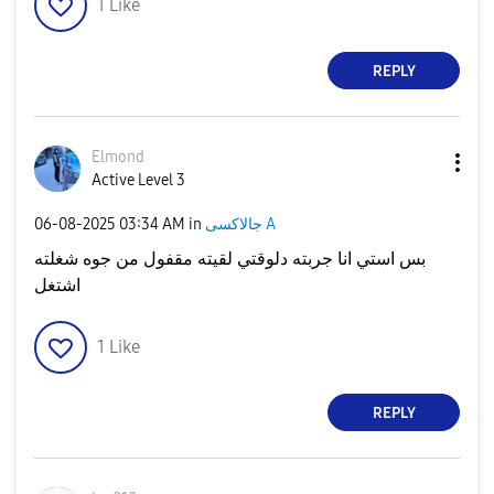
1
Like
REPLY
Elmond
Active Level 3
‎06-08-2025
03:34 AM
in
جالاكسى A
بس استي انا جربته دلوقتي لقيته مقفول من جوه شغلته
اشتغل
1
Like
REPLY