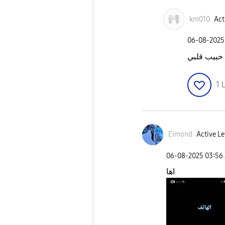
km010
Act
‎06-08-2025
 حبيب قلبي
1
L
Elmond
Active Le
‎06-08-2025
03:56
اها