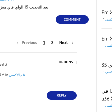
بعد التحديث 15 الواي فاي مش شغال معايا ليه مكالمات
Em
in
COMMENT
Em
Previous
1
2
Next
in
OPTIONS
35
vel 3
in
 AM
in
جالاكسى A
ا في
REPLY
a36
in