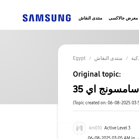
معرض جالاكسى
منتدى النقاش
Egypt
منتدى النقاش
كية
Original topic:
سامسونج اي 35
(Topic created on: 06-08-2025 03
km010
Active Level 3
‎06-08-2025
03:05 AM
in