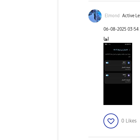
Elmond
Active Le
‎06-08-2025
03:54
اها
0
Likes