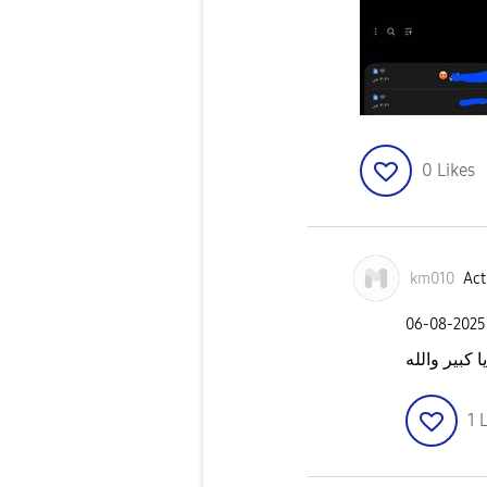
0
Likes
km010
Act
‎06-08-2025
 كبير والله
1
L