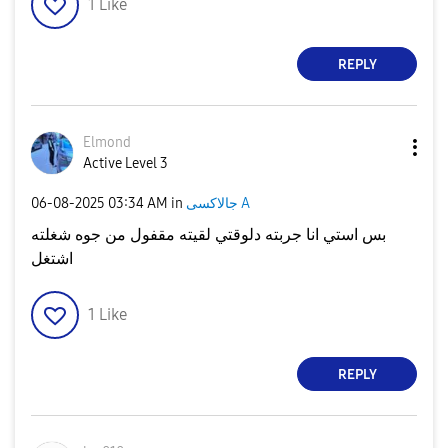
1
Like
REPLY
Elmond
Active Level 3
‎06-08-2025
03:34 AM
in
جالاكسى A
بس استي انا جربته دلوقتي لقيته مقفول من جوه شغلته
اشتغل
1
Like
REPLY