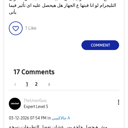
التليجرام لو انا قبتها ع الجهاز هل هيحصل عليه اى تأثير فيما
يأتى
1
Like
COMMENT
17 Comments
1
2
TheUnκn0ωη
Expert Level 5
جالاكسى A
in
07:54 PM
‎03-12-2026
مش هيحصل حاجة بس عشان تفضل التطبيقات نسخة