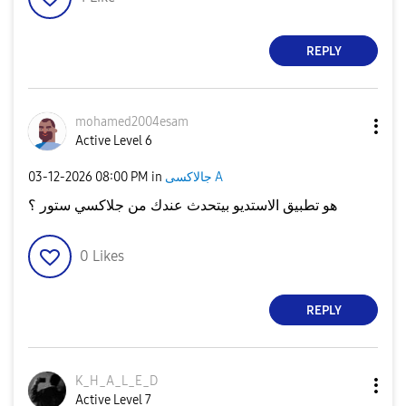
REPLY
mohamed2004esam
Active Level 6
جالاكسى A
in
08:00 PM
‎03-12-2026
هو تطبيق الاستديو بيتحدث عندك من جلاكسي ستور ؟
0
Likes
REPLY
K_H_A_L_E_D
Active Level 7