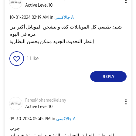
Active Level 10
جالاكسى A
in
02:19 AM
‎10-01-2024
شيئ طبيعي كل الموبايلات كده و بتشحن الموبايل أكتر من
مره في اليوم
إنتظر التحديث الجديد ممكن يحسن البطارية
1
Like
REPLY
FaresMohamedKel
any
Active Level 10
جالاكسى A
in
05:45 PM
‎09-30-2024
جرب
الضبط ثم العناية بالجهاز ثم التشخيصات ثم تشخيصات