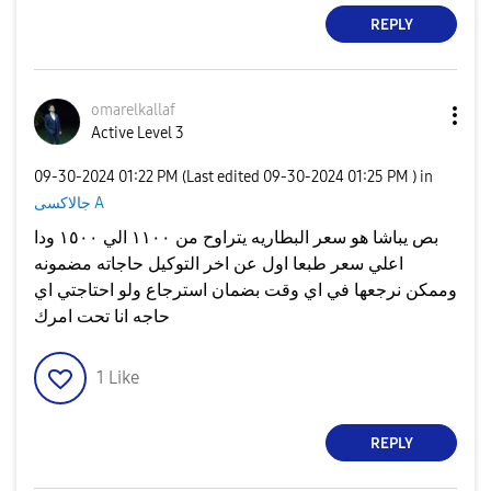
REPLY
omarelkallaf
Active Level 3
‎09-30-2024
01:22 PM
(Last edited
‎09-30-2024
01:25 PM
) in
جالاكسى A
بص يباشا هو سعر البطاريه يتراوح من ١١٠٠ الي ١٥٠٠ ودا
اعلي سعر طبعا اول عن اخر التوكيل حاجاته مضمونه
وممكن نرجعها في اي وقت بضمان استرجاع ولو احتاجتي اي
حاجه انا تحت امرك
1
Like
REPLY