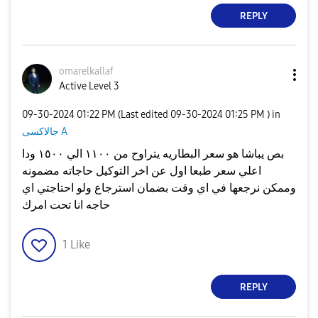
REPLY
omarelkallaf
Active Level 3
‎09-30-2024
01:22 PM
(Last edited
‎09-30-2024
01:25 PM
) in
جالاكسى A
بص يباشا هو سعر البطاريه يتراوح من ١١٠٠ الي ١٥٠٠ ودا
اعلي سعر طبعا اول عن اخر التوكيل حاجاته مضمونه
وممكن نرجعها في اي وقت بضمان استرجاع ولو احتاجتي اي
حاجه انا تحت امرك
1
Like
REPLY