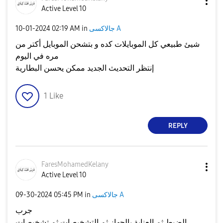
Active Level 10
جالاكسى A
in
02:19 AM
‎10-01-2024
شيئ طبيعي كل الموبايلات كده و بتشحن الموبايل أكتر من
مره في اليوم
إنتظر التحديث الجديد ممكن يحسن البطارية
1
Like
REPLY
FaresMohamedKel
any
Active Level 10
جالاكسى A
in
05:45 PM
‎09-30-2024
جرب
الضبط ثم العناية بالجهاز ثم التشخيصات ثم تشخيصات