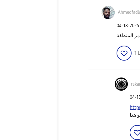
Ahmedfadla
‎04-18-2026
مز المنطقة
1
L
raka
‎04-1
http
 هذا