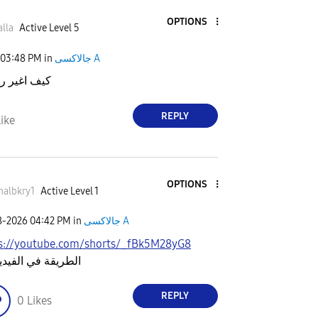
OPTIONS
lla
Active Level 5
03:48 PM
in
جالاكسى A
كيف اغير ر
REPLY
ike
OPTIONS
nalbkry1
Active Level 1
8-2026
04:42 PM
in
جالاكسى A
s://youtube.com/shorts/_fBk5M28yG8
الطريقة في الفيديو
REPLY
0
Likes