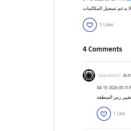
3
Likes
4 Comments
rakanalbkry1
Acti
‎04-13-2026
05:11 
غيير رمز المنطقة
1
Like