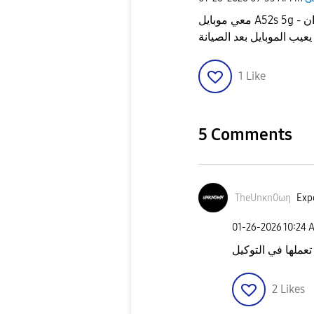
معي موبايل A52s 5g - للأسف خاصية الاهتزاز لا تهمل بعد انا وقع مني... ممكن ان
1
Like
5 Comments
TheUnκn0ωη
Expe
‎01-26-2026
10:24 
ملها في التوكيل
2
Likes