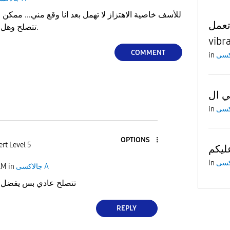
 تعمل
تتصلح وهل يعيب الموبايل بعد الصيانة.
vibr
COMMENT
in
in
OPTIONS
rt Level 5
ليكم
in
AM
in
جالاكسى A
تتصلح عادي بس يفضل تع
REPLY