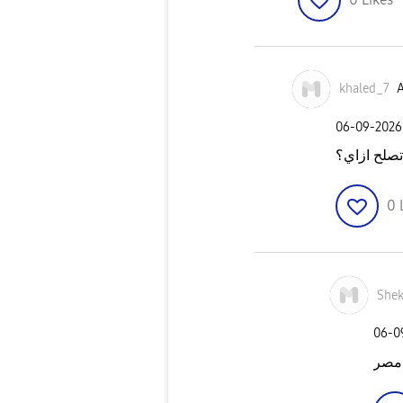
khaled_7
A
‎06-09-2026
تصلح ازاي؟
0
She
‎06-
 مصر