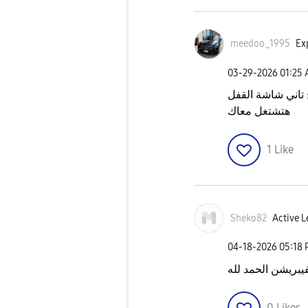
meedoo_1995
Exp
‎03-29-2026
01:25
 تاني شاشة القفل
هتشتغل معاك
1
Like
Sheko82
Active L
‎04-18-2026
05:18
0
Likes