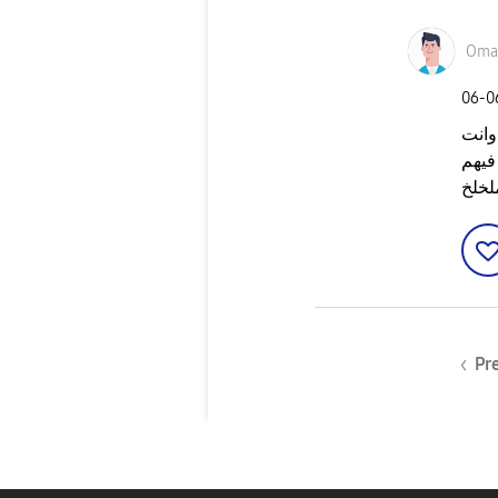
Oma
‎06-
وانت
فيهم
لخلخ
Pr