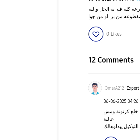
عه كله ف ايه الحل و ليه
0
Likes
12 Comments
OmarA212
Expert 
‎06-06-2025
04:26
ل خلع كرتونة ومش
غالية
التوكيل يبدلوهالك