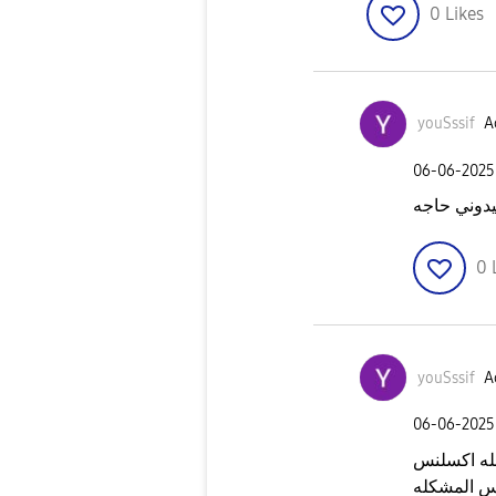
0
Likes
youSssif
A
‎06-06-2025
دوني حاجه
0
youSssif
A
‎06-06-2025
له اكسلنس
س المشكله