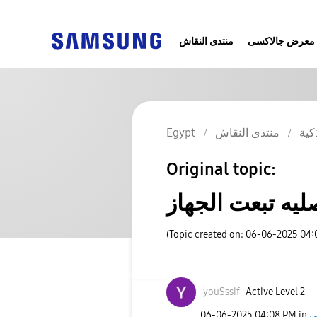
معرض جالاكسى
منتدى النقاش
كية
منتدى النقاش
Egypt
Original topic:
يه تبعت الجهاز
(Topic created on: 06-06-2025 04
youSssif
Active Level 2
‎06-06-2025
04:08 PM
in