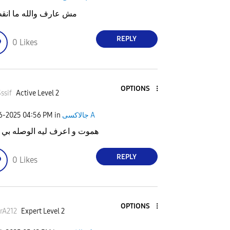
مش عارف والله ما ان
REPLY
0
Likes
OPTIONS
ssif
Active Level 2
جالاكسى A
in
04:56 PM
06-2025
هموت و اعرف ليه الوصله بي 
REPLY
0
Likes
OPTIONS
rA212
Expert Level 2