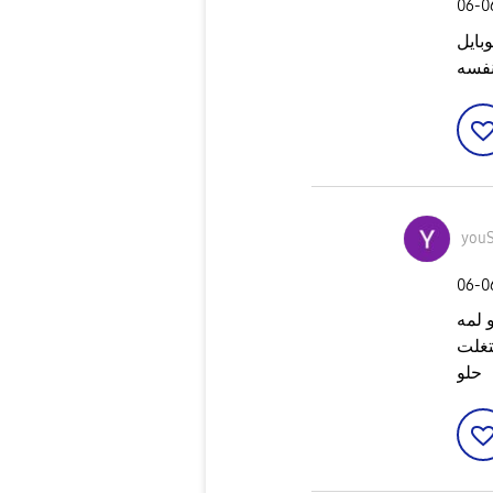
‎06-
بايل
فسه
youS
‎06-
 لمه
تغلت
حلو