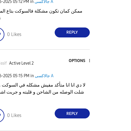
جالاكسى A
in
05:12 PM
06-2025
ممكن كمان تكون مشكلة فالسوكت بتاع المو
ن
REPLY
0
Likes
OPTIONS
ssif
Active Level 2
جالاكسى A
in
05:15 PM
06-2025
لا دي انا انا متأكد مفيش مشكله في السوكت و
شلت الوصله من الشاحن و قلبته و جربت اش
REPLY
0
Likes