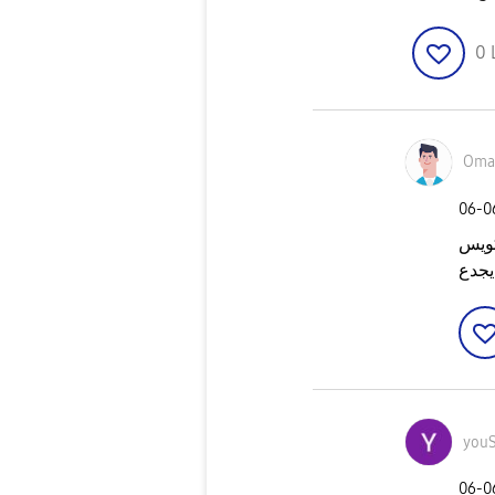
0
Oma
‎06-
youS
‎06-