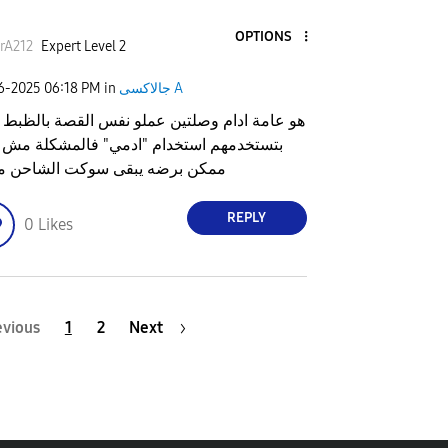
OPTIONS
rA212
Expert Level 2
جالاكسى A
in
06:18 PM
06-2025
هو عامة ادام وصلتين عملو نفس القصة بالظبط 
بتستخدمهم استخدام "ادمي" فالمشكلة مش 
ممكن برضه يبقى سوكت الشاحن م
REPLY
0
Likes
evious
1
2
Next