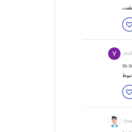
قطعت
youS
‎06-
تبوظ
Oma