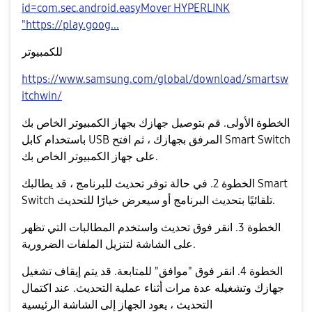
id=com.sec.android.easyMover HYPERLINK
"https://play.goog...
للكمبيوتر
https://www.samsung.com/global/download/smartsw
itchwin/
الخطوة الأولى. قم بتوصيل جهازك بجهاز الكمبيوتر الخاص بك
باستخدام كابل USB المرفق بجهازك ، ثم افتح Smart Switch
على جهاز الكمبيوتر الخاص بك.
الخطوة 2. في حالة توفر تحديث للبرنامج ، قد يطالبك Smart
Switch تلقائيًا بتحديث البرنامج أو سيعرض خيارًا للتحديث.
الخطوة 3. انقر فوق تحديث واستخدم المطالبات التي تظهر
على الشاشة لتنزيل الملفات الضرورية.
الخطوة 4. انقر فوق "موافق" للمتابعة. قد يتم إيقاف تشغيل
جهازك وتشغيله عدة مرات أثناء عملية التحديث. عند اكتمال
التحديث ، يعود الجهاز إلى الشاشة الرئيسية