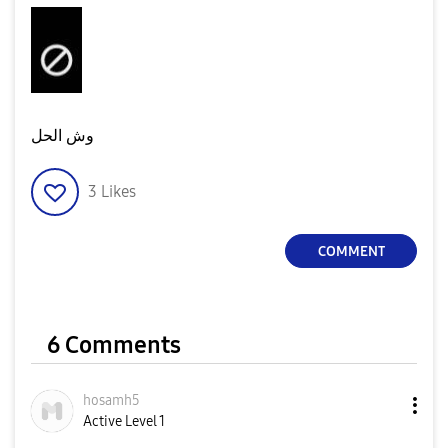
وش الحل
3
Likes
COMMENT
6 Comments
hosamh5
Active Level 1