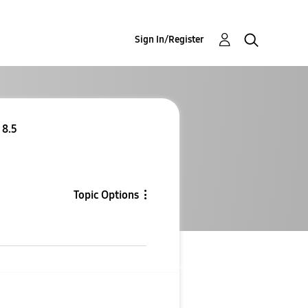
Sign In/Register
وص one ui 8.5
Topic Options