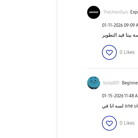
TheUnκn0ωη
Expe
‎01-11-2026
09:09 
 بيتا قيد التطوير
0
Likes
boda001
Beginner
‎01-15-2026
11:48 
لسه انا في one
0
Likes