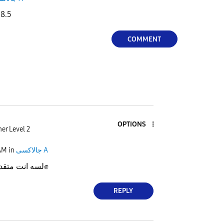
ne ui8.5
COMMENT
OPTIONS
er Level 2
AM
in
جالاكسى A
لسه انت متقد
✊
REPLY