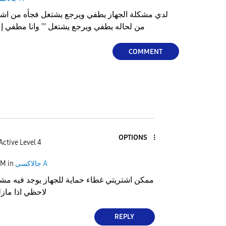
لدي مشكلة الجهاز يطفي ويرجع يشتغل فجأه من اشتري
من لحاله يطفي ويرجع يشتغل ''' وانا مطفي إعادة تشغيل الجهاز وشكرآ
COMMENT
OPTIONS
Active Level 4
جالاكسى A
in
PM
ممكن اشتريتي غطاء حماية للجهاز يوجد فيه مش
لاحظي اذا ماز
REPLY