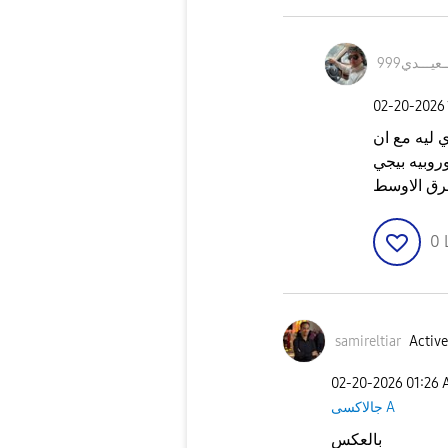
ـعيـــدي
999
‎02-20-2026
 ليه مع ان
وروبيه بيجي
شرق الاوسط
0
samireltiar
Active
‎02-20-2026
01:26
جالاكسى A
بالعكس