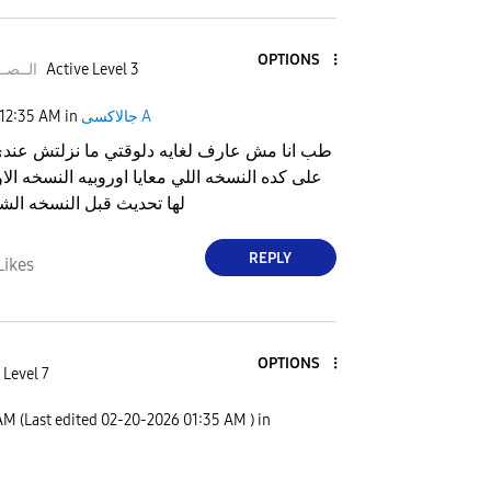
OPTIONS
Active Level 3
الــصــ
جالاكسى A
in
12:35 AM
طب انا مش عارف لغايه دلوقتي ما نزلتش عندي
على كده النسخه اللي معايا اوروبيه النسخه الا
لها تحديث قبل النسخه ال
REPLY
Likes
OPTIONS
 Level 7
 AM
(Last edited
‎02-20-2026
01:35 AM
) in