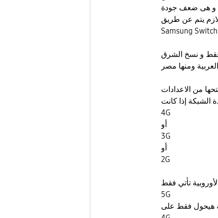
ل و هى ضعف جودة
 لازم يتم عن طريق
Samsung Switch
 فقط و نسخ الشرق
لعربية ومنها مصر
تحها من الاعدادات
 الشبكة إذا كانت
4G
أو
3G
أو
2G
لأوروبية تأتي فقط
5G
 هيحول فقط على
4G