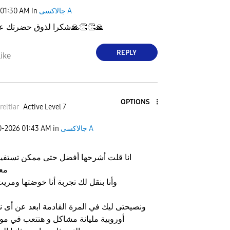
جالاكسى A
in
01:30 AM
🙏
👏
👏
🙏
شكرا لذوق حضرتك عل
REPLY
ike
OPTIONS
reltiar
Active Level 7
جالاكسى A
in
01:43 AM
0-2026
انا قلت أشرحها أفضل حتى ممكن تستفيد
مع
وأنا بنقل لك تجربة أنا خوضتها ومريت
ونصيحتى ليك في المرة القادمة ابعد عن أى 
أوروبية مليانة مشاكل و هتتعب في م