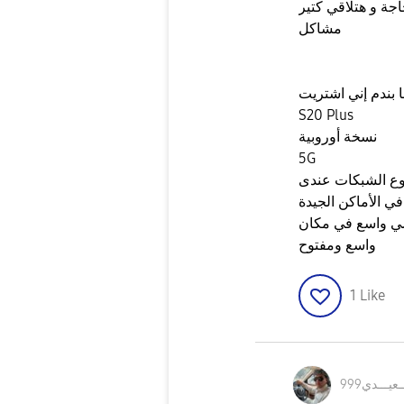
جة و هتلاقي كتير
مشاكل
ا بندم إني اشتريت
S20 Plus
نسخة أوروبية
5G
وع الشبكات عندى
 الأماكن الجيدة
يسي واسع في مكان
واسع ومفتوح
1
Like
ـعيـــدي
999