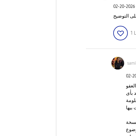
‎02-20-2026
ى التوضيح
1
L
sami
‎02-2
العفو
 بأى
لومة
 بيها
نسخة
وضوع