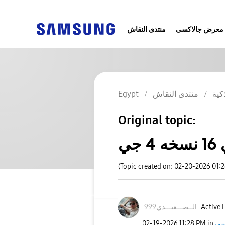
معرض جالاكسى
منتدى النقاش
كية
منتدى النقاش
Egypt
Original topic:
جي
(Topic created on: 02-20-2026 01:
Active 
الــصـــعيـــدي
999
‎02-19-2026
11:28 PM
in