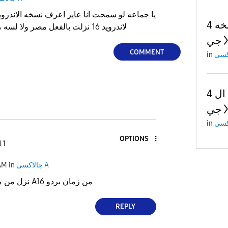
يا جماعه لو سمحت انا عايز اعرف نسخه الاندروي
جالكسي اي 16 نسخه 4
لاندرويد 16 نزلت بالفعل مصر ولا لسه ما نزلتش اساسا ارجو الرد
جي
COMMENT
in
جالكسي اي 16 نسخه ال 4
جي
in
OPTIONS
 1
جالاكسى A
in
AM
نزل من من زمان و نزل لل A16 من زمان بردو
REPLY