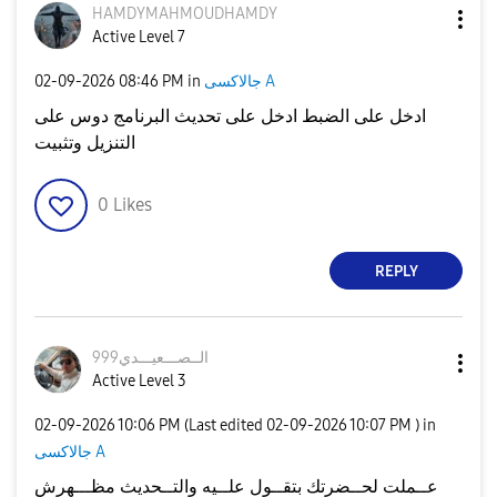
HAMDYMAHMOUDHAM
DY
Active Level 7
جالاكسى A
in
08:46 PM
‎02-09-2026
ادخل على الضبط ادخل على تحديث البرنامج دوس على
التنزيل وتثبيت
0
Likes
REPLY
الــصـــعيـــدي
999
Active Level 3
‎02-09-2026
10:06 PM
(Last edited
‎02-09-2026
10:07 PM
) in
جالاكسى A
عــملت لحــضرتك بتقــول علــيه والتــحديث مظـــهرش