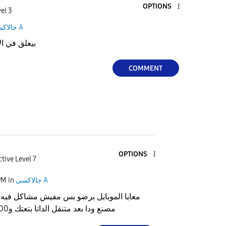
OPTIONS
el 3
جالاكسى A
تليفون A15 بيعلق
COMMENT
OPTIONS
tive Level 7
جالاكسى A
in
PM
معايا الموبايل برضو بس مفيش مشاكل فيه
مصنع ودا بعد متنقل الداتا بتعتك و100% هيرجع طبيعي