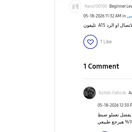
Nana100100
Beginner Lev
‎05-18-2026
11:32 AM
in
 في الاتصال او الرد
1
Like
1 Comment
RaYaN-FaRoUk
Ac
‎05-18-2026
12:30 
 يفضل تعملو ضبط