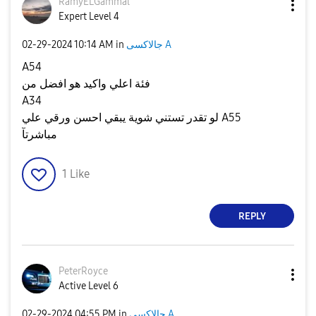
RamyELGammal
Expert Level 4
جالاكسى A
in
10:14 AM
‎02-29-2024
A54
فئة اعلي واكيد هو افضل من
A34
لو تقدر تستني شوية يبقي احسن ورقي علي A55
مباشرتآ
1
Like
REPLY
PeterRoyce
Active Level 6
جالاكسى A
in
04:55 PM
‎02-29-2024