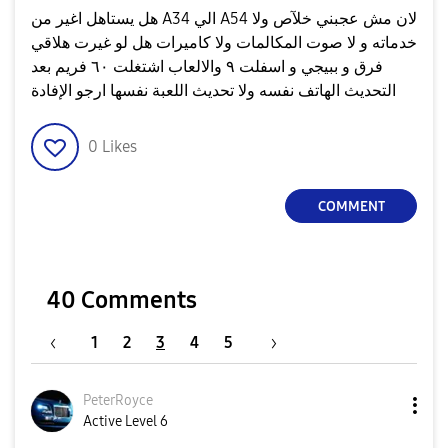
هل يستاهل اغير من A34 الي A54 لان مش عجبني خلآص ولا
خدماته و لا صوت المكالمات ولا كاميرات هل لو غيرت هلاقي
فرق و ببيجي و اسفلت ٩ والالعاب اشتغلت ٦٠ فريم بعد
التحديث الهاتف نفسه ولا تحديث اللعبة نفسها ارجو الإفادة
0
Likes
COMMENT
40 Comments
1
2
3
4
5
PeterRoyce
Active Level 6