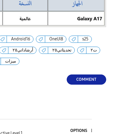
Android16
OneUI8
s25
ت٢
تحديثاتي٢٥
أرشاداتي٢٥
ميزات
COMMENT
OPTIONS
ctive Level 1