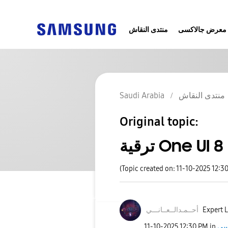
معرض جالاكسى
منتدى النقاش
Saudi Arabia
منتدى النقاش
Original topic:
ترقية One UI 
(Topic created on: 11-10-2025 12:3
نـــي
أحــمـدالــعــا
Expert L
‎11-10-2025
12:30 PM
in