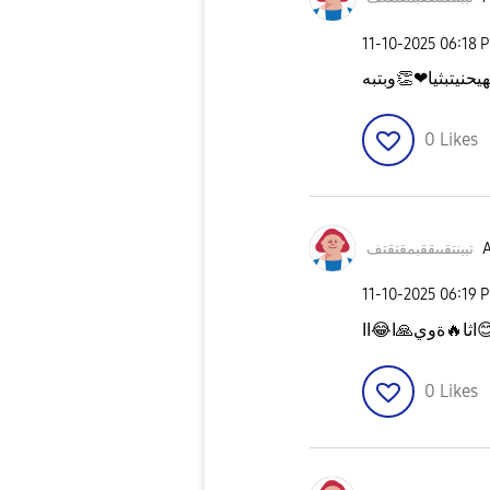
‎11-10-2025
06:18 
وبتبه
👏
رتلثهيحنيتب
0
Likes
تف
تببنتقىىققبمقتق
A
‎11-10-2025
06:19 
اا
😂
ا
🙏
ةوي
🔥
اثا

0
Likes