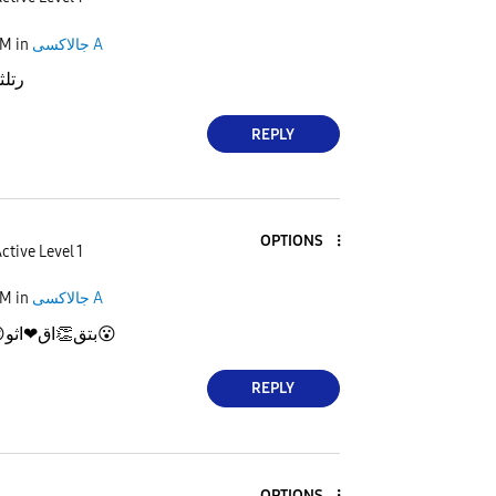
PM
in
جالاكسى A
ثيا❤
REPLY
OPTIONS
ctive Level 1
PM
in
جالاكسى A

اق❤اثو
👏
بتق
😮
REPLY
OPTIONS