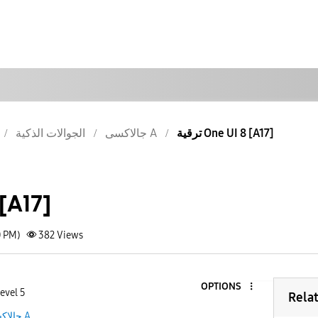
ترقية One UI 8 [A17]
جالاكسى A
الجوالات الذكية
8 [A17]
0 PM)
382
Views
OPTIONS
evel 5
Rela
جالاكسى A