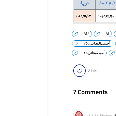
A17
AI
أحـمـدالـعـانــي٢٥
موضوعاتي٢٥
2
Likes
7 Comments
تف
تببنتقىىققبمقتق
A