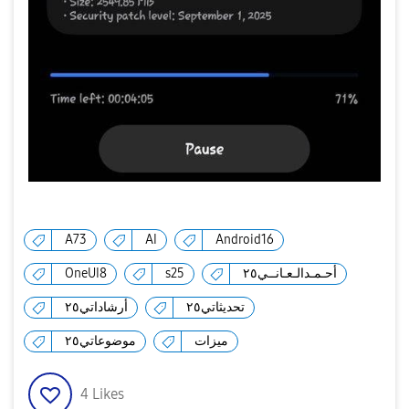
A73
AI
Android16
OneUI8
s25
أحـمـدالـعـانــي٢٥
تحديثاتي٢٥
أرشاداتي٢٥
ميزات
موضوعاتي٢٥
4
Likes