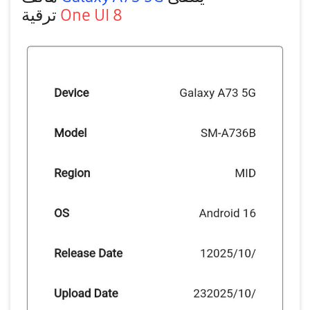
ترقية
One UI 8