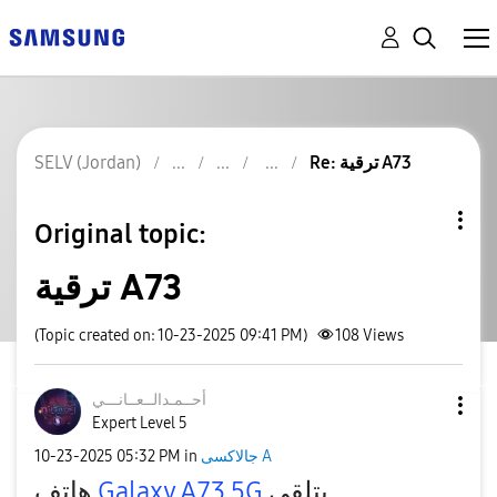
SELV (Jordan)
Re: ترقية A73
Original topic:
ترقية A73
(Topic created on: 10-23-2025 09:41 PM)
108
Views
أحــمـدالــعــا
نـــي
Expert Level 5
‎10-23-2025
05:32 PM
in
جالاكسى A
هاتف
Galaxy A73 5G
يتلقى