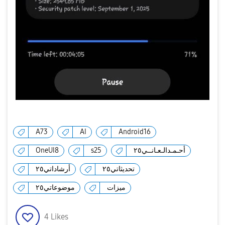
A73
AI
Android16
OneUI8
s25
أحـمـدالـعـانــي٢٥
تحديثاتي٢٥
أرشاداتي٢٥
ميزات
موضوعاتي٢٥
4
Likes