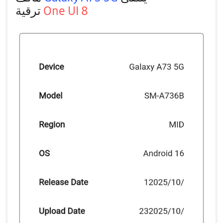
ترقية
One UI 8