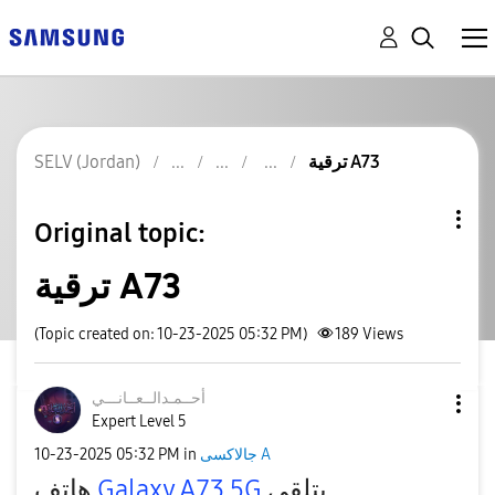
SELV (Jordan)
ترقية A73
Original topic:
ترقية A73
(Topic created on: 10-23-2025 05:32 PM)
189
Views
أحــمـدالــعــا
نـــي
Expert Level 5
‎10-23-2025
05:32 PM
in
جالاكسى A
هاتف
Galaxy A73 5G
يتلقى