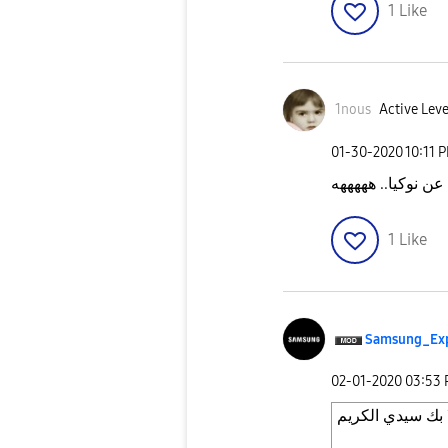
1
Like
1nous
Active Leve
‎01-30-2020
10:11 
ن نوكيا.. هههههه
1
Like
Samsung_Ex
‎02-01-2020
03:53