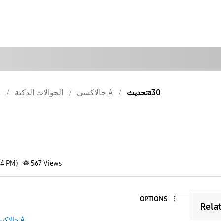
تحديثa30
جالاكسى A
الجوالات الذكية
م
54 PM)
567
Views
OPTIONS
Rela
جالاكسى A