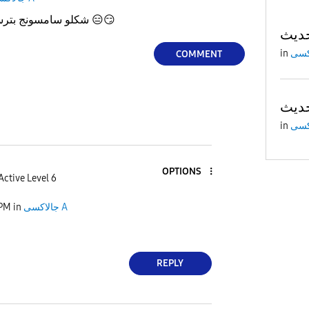
😏
😑
شكلو سامسونج بترسل التحديث يوم٣١/شباط
in
COMMENT
in
OPTIONS
Active Level 6
جالاكسى A
in
 PM
REPLY