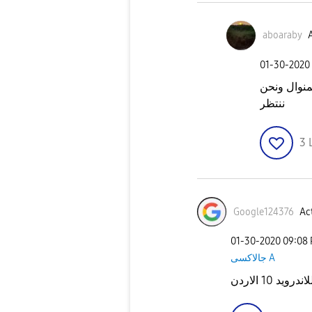
aboaraby
A
‎01-30-2020
منوال ونحن
ننتظر
3
Google124376
Act
‎01-30-2020
09:08
جالاكسى A
 10 الاردن