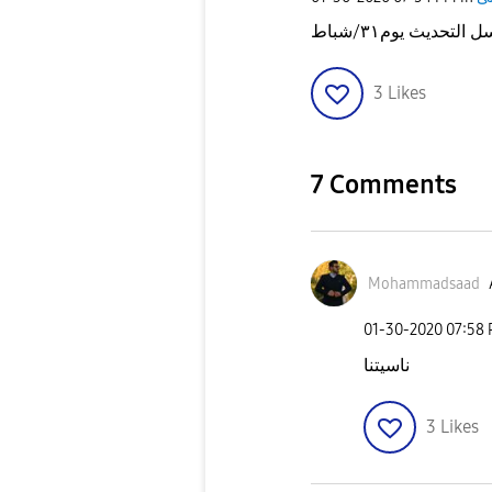
3
Likes
7 Comments
Mohammadsaad
‎01-30-2020
07:58
ناسيتنا
3
Likes