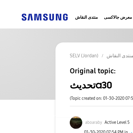
معرض جالاكسى
منتدى النقاش
نتدى النقاش
SELV (Jordan)
Original topic:
تحديثa30
(Topic created on: 01-30-2020 07:
aboaraby
Active Level 5
‎01-30-2020
07:54 PM
in