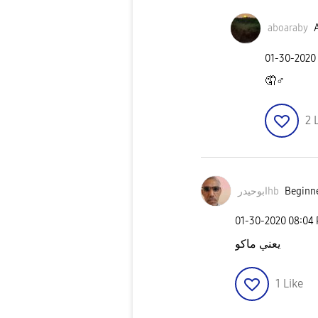
aboaraby
A
‎01-30-2020
🤦‍
♂️
2
Beginne
ابوحيدرhb
‎01-30-2020
08:04
يعني ماكو
1
Like