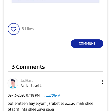
5
Likes
COMMENT
3 Comments
JadHasbini
Active Level 4
‎02-13-2020
07:18 PM
in
جالاكسى A
oof emteen hay elyom jarabet el تحديث mafi shee
bta3rif inta shee 2aya se3a