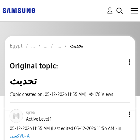
Egypt
تحديث
Original topic:
تحديث
(Topic created on: 05-12-2026 11:55 AM)
178
Views
sjre6
Active Level 1
‎05-12-2026
11:55 AM
(Last edited
‎05-12-2026
11:56 AM
) in
جالاكسى A