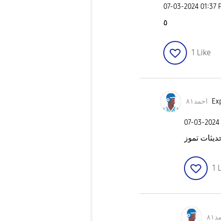
‎07-03-2024
01:37 
٥
1
Like
احمد٨١
Exp
‎07-03-2024
ديثات تموز
1
L
٨١