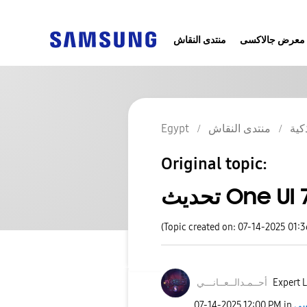
معرض جالاكسى
منتدى النقاش
Egypt
منتدى النقاش
كية
Original topic:
(Topic created on: 07-14-2025 01:
نـــي
أحــمـدالــعــا
Expert L
‎07-14-2025
12:00 PM
in