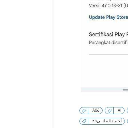
A06
AI
أحـمـدالـعـانــي٢٥