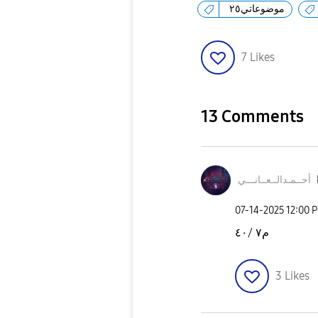
موضوعاتي٢٥
7
Likes
13 Comments
أحــمـدالــعــا
نـــي
‎07-14-2025
12:00 
م٧ /٤٠
3
Likes