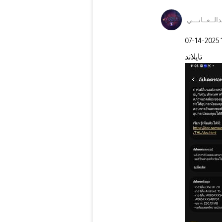
الــعــا
نـــي
‎07-14-2025
تايلاند