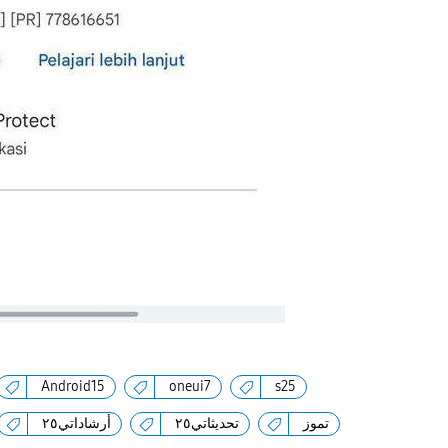
Android15
oneui7
s25
تموز
تحديثاتي٢٥
أرشاداتي٢٥