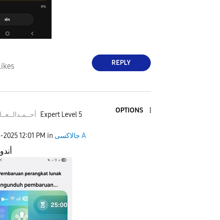
REPLY
Likes
OPTIONS
أحــمـدالــعــا
Expert Level 5
4-2025
12:01 PM
in
جالاكسى A
أندو