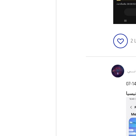
2
نـــي
‎07-1
نيسيا