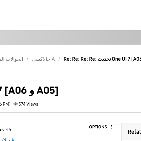
جالاكسى A
الجوالات الذ
تحديث One UI 7 [A06 و A05]
36 PM)
574
Views
OPTIONS
evel 5
Rela
جالاكسى A