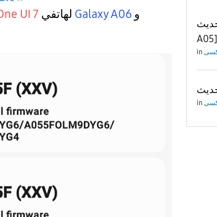
One UI 7
لهاتفي
Galaxy A06
و
تحديث One UI 7 
A05
in
in