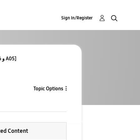
Sign In/Register
Re: Re: Re: Re: تحديث One UI 7 [A06 و A05]
Topic Options
ted Content