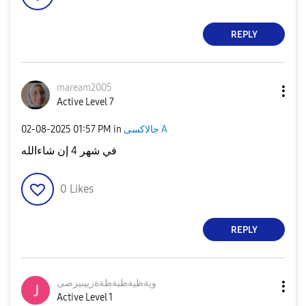
REPLY
maream2005
Active Level 7
‎02-08-2025
01:57 PM
in
جالاكسى A
في شهر 4 إن شاءالله
0
Likes
REPLY
ويةظيةظبةظةةزيي
ىيزصى
Active Level 1