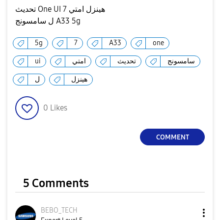
تحديث One UI 7 هينزل امتي
ل سامسونج A33 5g
5g
7
A33
one
ui
امتي
تحديث
سامسونج
هينزل
ل
0
Likes
COMMENT
5 Comments
BEBO_TECH