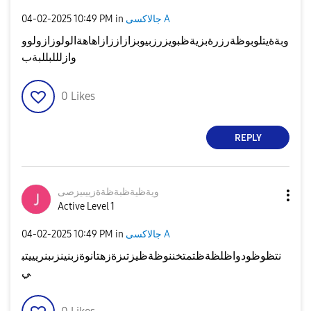
‎04-02-2025
10:49 PM
in
جالاكسى A
وبةةيتلوبوظةرزرةبزيةظبويزرزبيوبزازاززازاهاهةالولوزازولوو
وازلللبللبةب
0
Likes
REPLY
ويةظيةظبةظةةزيي
ىيزصى
Active Level 1
‎04-02-2025
10:49 PM
in
جالاكسى A
نتظوظودواظلظةظتمتخننوظةظيزتىزةزهتانوةزبنينزىبنريييتب
ي