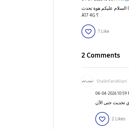
السلام عليكم هوة تحدث ONE UI 8.5 هينزل إن شاء الله ل SAMSUNG GALAXY
A17 4G ؟
1
Like
2 Comments
ShaikhFarisKila
ni
‎04-04-2026
10:59
2
Likes