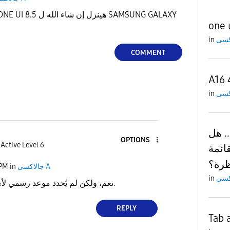
one 
in
COMMENT
A16 
in
. هل
OPTIONS
Active Level 6
ائمة
 PM
in
جالاكسى A
in
نعم، ولكن لم يُحدد موعد رسمي لأي تحديث حتى الآن.
REPLY
Tab 