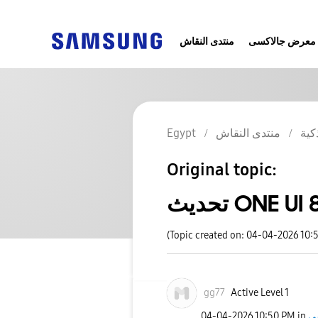
معرض جالاكسى
منتدى النقاش
Egypt
منتدى النقاش
كية
Original topic:
تحديث ONE UI
(Topic created on: 04-04-2026 10:
gg77
Active Level 1
‎04-04-2026
10:50 PM
in