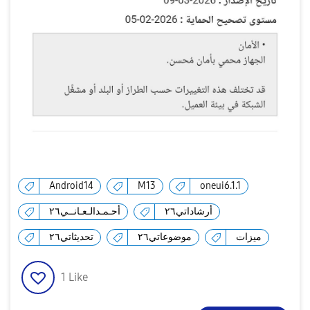
Android14
M13
oneui6.1.1
أرشاداتي٢٦
أحـمـدالـعـانــي٢٦
ميزات
موضوعاتي٢٦
تحديثاتي٢٦
1
Like