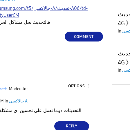
5/جالاكسى-A/تحديث-A06/td-
تحديث Firmware 
ByUserCM
هالتحديث بحل مشاكل الحرار
4G
in
COMMENT
تحديث Firmware 
4G
in
OPTIONS
pert
Moderator
PM
in
جالاكسى A
التحديثات دوما تعمل على تحسين اي مشكلة او اداء في الهاتف
REPLY