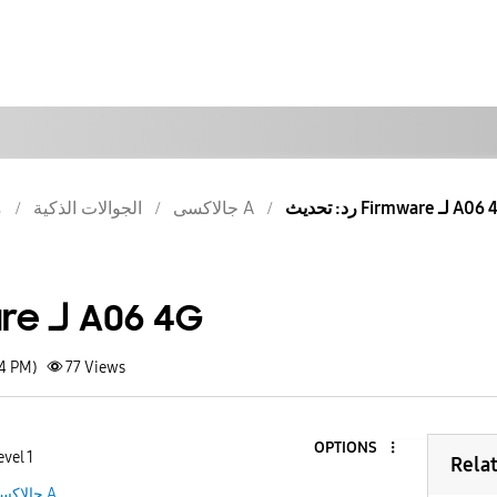
رد: تحديث Firmware لـ 
جالاكسى A
الجوالات الذكية
م
تحديث Firmware لـ A06 4G
34 PM)
77
Views
OPTIONS
vel 1
Rela
جالاكسى A