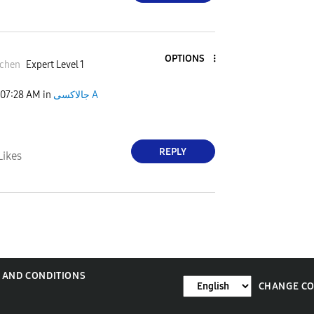
OPTIONS
tchen
Expert Level 1
07:28 AM
in
جالاكسى A
REPLY
Likes
 AND CONDITIONS
CHANGE C