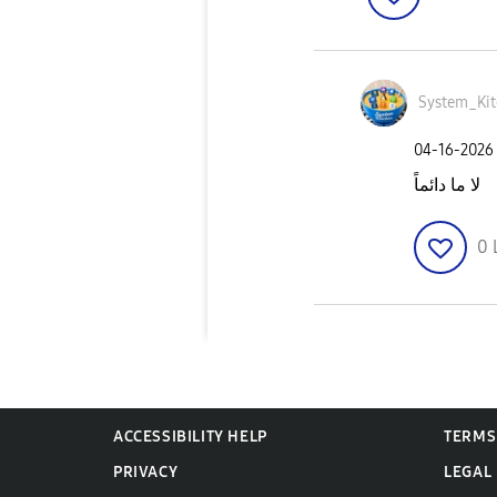
System_Ki
‎04-16-2026
لا ما دائماً
0
ACCESSIBILITY HELP
TERMS
PRIVACY
LEGAL