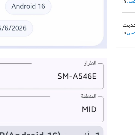
in
in