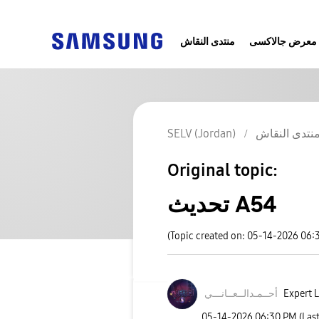
معرض جالاكسى
منتدى النقاش
SELV (Jordan)
نتدى النقاش
Original topic:
تحديث A54
(Topic created on: 05-14-2026 06:
نـــي
أحــمـدالــعــا
Expert L
‎05-14-2026
06:30 PM
(Las