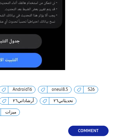
Android16
oneui8.5
S26
تحديثاتي٢٦
أرشاداتي٢٦
ميزات
COMMENT