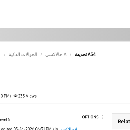
تحديث A54
جالاكسى A
الجوالات الذكية
م
30 PM)
233
Views
OPTIONS
evel 5
Rela
t edited
‎05-14-2026
06:31 PM
) in
جالاكسى A