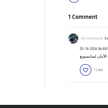
1 Comment
Ancientempire
Ex
‎05-14-2026
06:48
1
Like