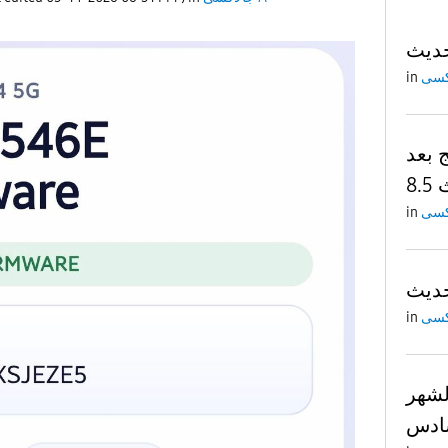
in
 بعد
8.
in
in
لشهر
ادس