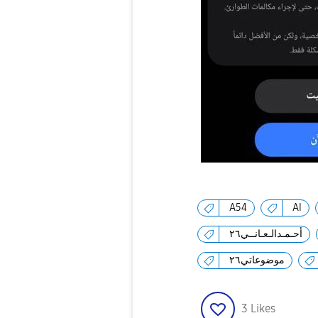
A54
AI
أحـمـدالـعـانــي٢٦
موضوعاتي٢٦
3
Likes