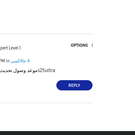
OPTIONS
pert Level 1
 PM
in
جالاكسى A
موعد وصول تحديث الأمان لسامسونغs25ultra
REPLY