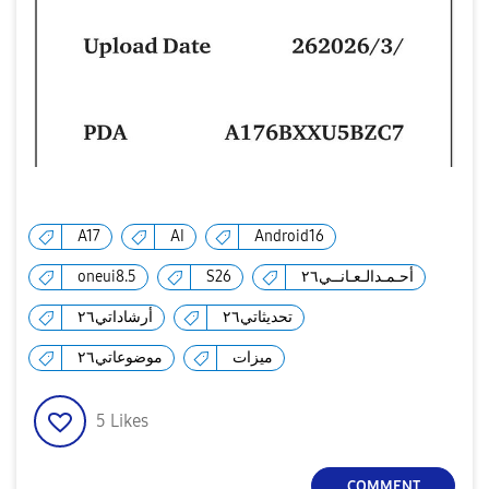
A17
AI
Android16
oneui8.5
S26
أحـمـدالـعـانــي٢٦
تحديثاتي٢٦
أرشاداتي٢٦
ميزات
موضوعاتي٢٦
5
Likes
COMMENT