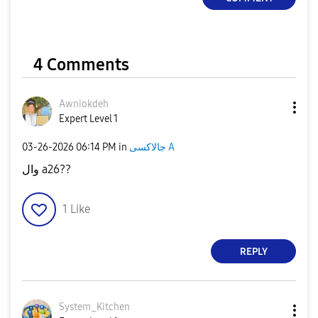
4 Comments
Awniokdeh
Expert Level 1
‎03-26-2026
06:14 PM
in
جالاكسى A
وال a26??
1
Like
REPLY
System_Kitchen