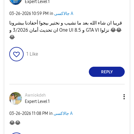
Expert Level 1
‎03-26-2026
10:59 PM
in
جالاكسى A
قريبا ان شاء الله بعد ما نشيب و نختير بيجوا أحفادنا ببشرونا
ان تحديث أمان 3/2026 و One UI 8.5 و GTA VI نزلوا
😂
😂
😂
1
Like
REPLY
Awniokdeh
Expert Level 1
‎03-26-2026
11:08 PM
in
جالاكسى A
😂
😂