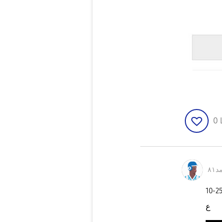
0
٨١
‎10-2
ع