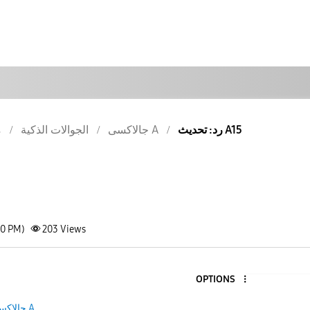
رد: تحديث A15
جالاكسى A
الجوالات الذكية
م
00 PM)
203
Views
OPTIONS
جالاكسى A