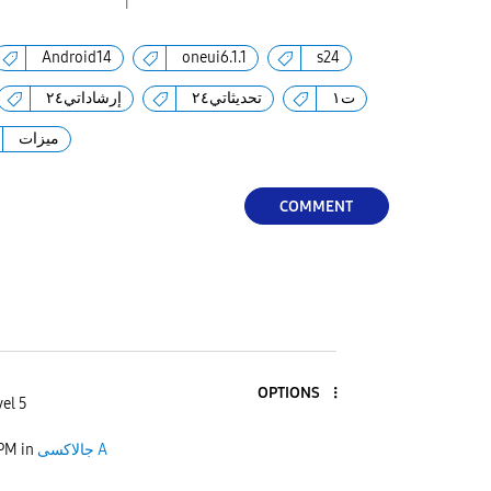
Android14
oneui6.1.1
s24
ت١
تحديثاتي٢٤
إرشاداتي٢٤
ميزات
COMMENT
OPTIONS
el 5
 PM
in
جالاكسى A