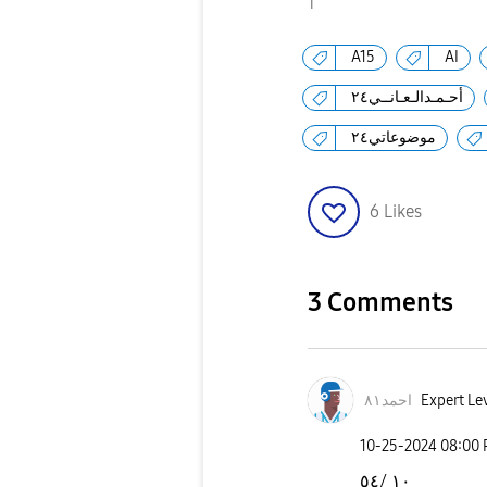
A15
AI
أحـمـدالـعـانــي٢٤
موضوعاتي٢٤
6
Likes
3 Comments
احمد٨١
Expert Lev
‎10-25-2024
08:00
١٠ /٥٤