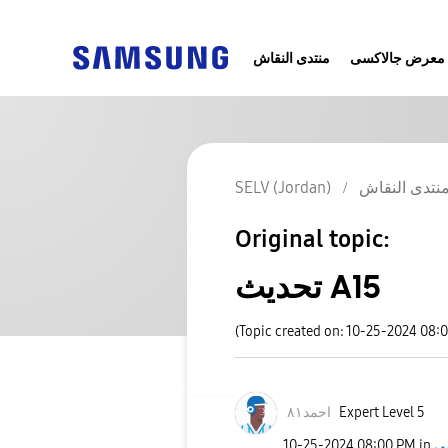
معرض جالاكسى
منتدى النقاش
SELV (Jordan)
نتدى النقاش
Original topic:
تحديث A15
(Topic created on: 10-25-2024 08:
احمد٨١
Expert Level 5
‎10-25-2024
08:00 PM
in