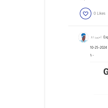
0
Likes
احمد٨١
Exp
‎10-25-2024
١٠