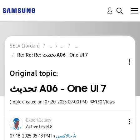
SELV (Jordan)
Re: Re: Re: تحديث A06 - One UI 7
Original topic:
تحديث A06 - One UI 7
(Topic created on: 07-20-2025 09:00 PM)
130
Views
ExpertGalaxy
Active Level 8
‎07-18-2025
05:13 PM
in
جالاكسى A