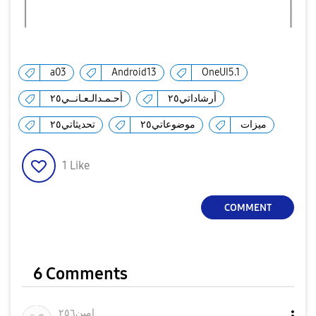
a03
Android13
OneUI5.1
أرشاداتي٢٥
أحـمـدالـعـانــي٢٥
ميزات
موضوعاتي٢٥
تحديثاتي٢٥
1
Like
COMMENT
6 Comments
امين٢٥٦