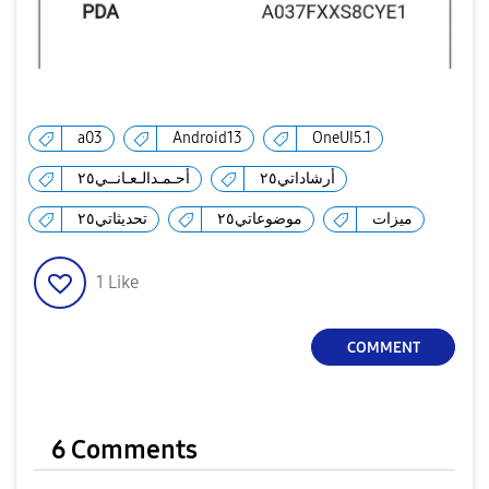
a03
Android13
OneUI5.1
أرشاداتي٢٥
أحـمـدالـعـانــي٢٥
ميزات
موضوعاتي٢٥
تحديثاتي٢٥
1
Like
COMMENT
6 Comments