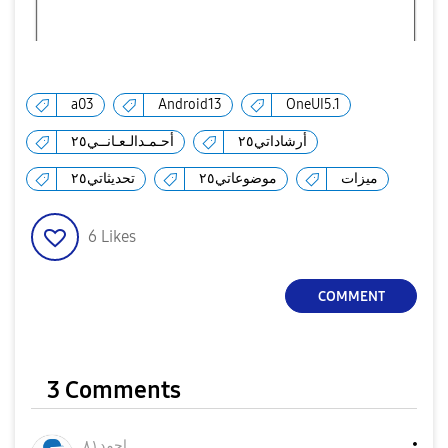
a03
Android13
OneUI5.1
أرشاداتي٢٥
أحـمـدالـعـانــي٢٥
ميزات
موضوعاتي٢٥
تحديثاتي٢٥
6
Likes
COMMENT
3 Comments
احمد٨١