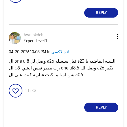
REPLY
Awniokdeh
Expert Level 1
‎04-20-2026
10:08 PM
in
جالاكسى A
ال one ui8 وصل لل a26 قبل سلسله s23 السنه الماضيه يا
رب يصير نفس الشي لان ال one ui8.5 وصل لل a26 بكير
بس لسا ما كنت شاريه كنت على ال a06
1
Like
REPLY