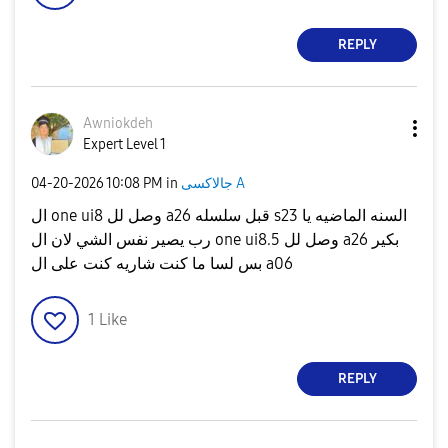
REPLY
Awniokdeh
Expert Level 1
‎04-20-2026
10:08 PM
in
جالاكسى A
ال one ui8 وصل لل a26 قبل سلسله s23 السنه الماضيه يا
رب يصير نفس الشي لان ال one ui8.5 وصل لل a26 بكير
بس لسا ما كنت شاريه كنت على ال a06
1
Like
REPLY