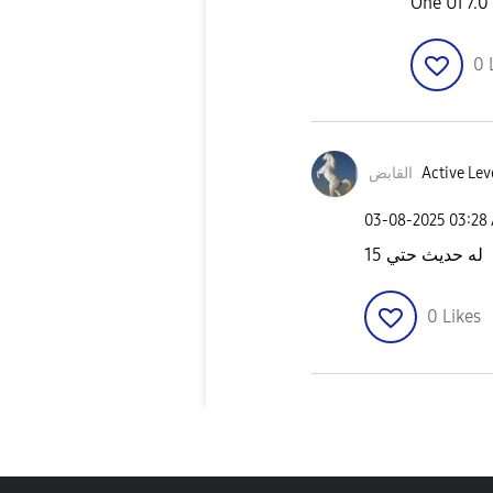
0
القابض
Active Lev
‎03-08-2025
03:28
له حديث حتي 15
0
Likes