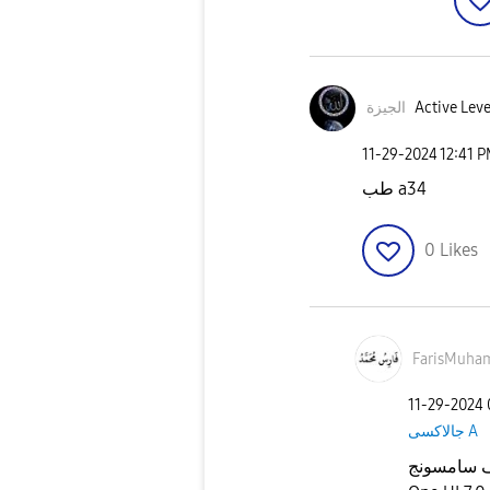
الجيزة
Active Leve
‎11-29-2024
12:41 
طب a34
0
Likes
FarisMuh
‎11-29-2024
جالاكسى A
نعم هاتف سامسونج A34  و واجهة