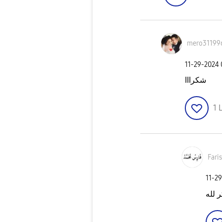
mero31199
‎11-29-2024
شكرااا
1
L
Far
‎11-2
 لله