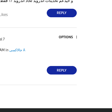
One UI 7.0 و حيدعم تحديثات أندرويد لحاد أندرويد 17 فقط
REPLY
Likes
OPTIONS
el 7
 AM
in
جالاكسى A
REPLY