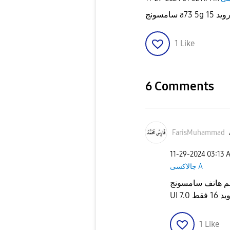
سامسونج 
1
Like
6 Comments
FarisMuhammad
‎11-29-2024
03:13 
جالاكسى A
نعم هاتف سامسونج A73 يدعم تحديث أندرويد 15 و واجهة
UI 7
1
Like