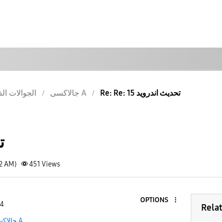
Re: Re: تحديث اندرويد 15
جالاكسى A
الجوالات الذ
ت
02 AM)
451
Views
OPTIONS
 4
Rela
جالاكسى A