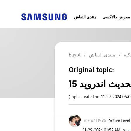
معرض جالاكسى
منتدى النقاش
Egypt
منتدى النقاش
كية
Original topic:
حديث اندرويد 15
(Topic created on: 11-29-2024 06:
mero311996
Active Level
‎11-29-2024
01:52 AM
in