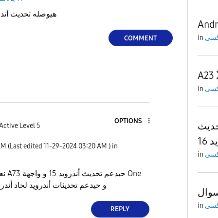
a73 5g هيوصله تحديث أندرويد 15
Andr
in
COMMENT
A23
in
OPTIONS
حديث
Active Level 5
 16
AM
(Last edited
‎11-29-2024
03:20 AM
) in
in
ح One
.0 و حيدعم تحديثات أندرويد لحاد أندرويد 16 فقط
وال
in
REPLY