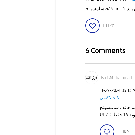
سامسونج 
1
Like
6 Comments
FarisMuhammad
‎11-29-2024
03:13 
جالاكسى A
نعم هاتف سامسونج A73 يدعم تحديث أندرويد 15 و واجهة
UI 7
1
Like