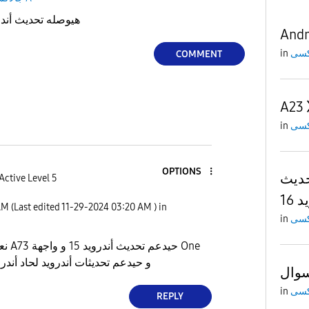
a73 5g هيوصله تحديث أندرويد 15
Andr
in
COMMENT
A23
in
OPTIONS
حديث
Active Level 5
 16
AM
(Last edited
‎11-29-2024
03:20 AM
) in
in
ح One
.0 و حيدعم تحديثات أندرويد لحاد أندرويد 16 فقط
وال
in
REPLY