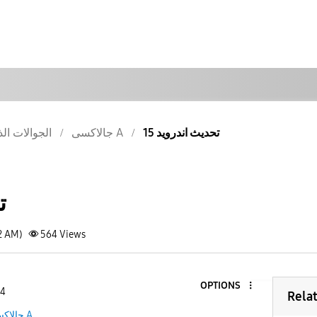
تحديث اندرويد 15
جالاكسى A
الجوالات الذ
ت
2 AM)
564
Views
OPTIONS
 4
Rela
جالاكسى A