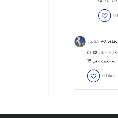
0
القابض
Active Lev
‎03-08-2025
03:28
له حديث حتي 15
0
Likes