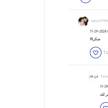
mero31199
‎11-29-2024
شكرااا
1
L
Far
‎11-2
 لله