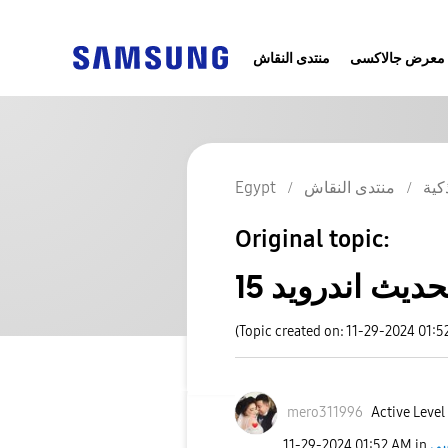
معرض جالاكسى
منتدى النقاش
Egypt
منتدى النقاش
كية
Original topic:
حديث اندرويد 15
(Topic created on: 11-29-2024 01:5
mero311996
Active Level
‎11-29-2024
01:52 AM
in