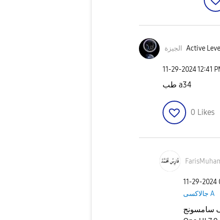
الجيزة
Active Leve
‎11-29-2024
12:41 
طب a34
0
Likes
FarisMuh
‎11-29-2024
جالاكسى A
نعم هاتف سامسونج A34  و واجهة