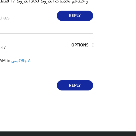
One UI 7.0 و حيدعم تحديثات أندرويد لحاد أندرويد 17 فقط
REPLY
Likes
OPTIONS
el 7
 AM
in
جالاكسى A
REPLY