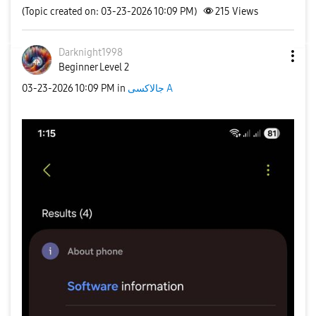
(Topic created on: 03-23-2026 10:09 PM)
215
Views
Darknight1998
Beginner Level 2
‎03-23-2026
10:09 PM
in
جالاكسى A