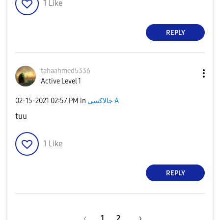
1
Like
REPLY
tahaahmed5336
Active Level 1
‎02-15-2021
02:57 PM
in
جالاكسى A
tuu
1
Like
REPLY
1
2