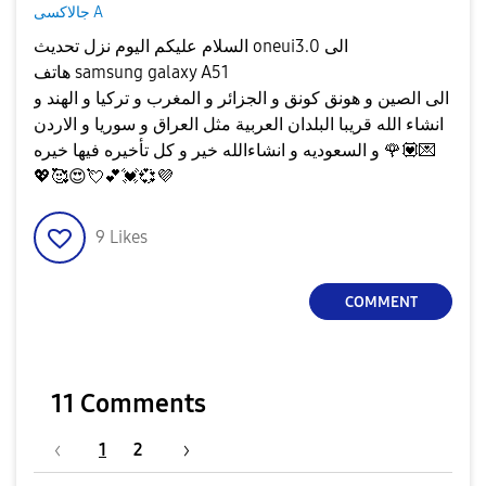
جالاكسى A
السلام عليكم اليوم نزل تحديث oneui3.0 الى
هاتف samsung galaxy A51
الى الصين و هونق كونق و الجزائر و المغرب و تركيا و الهند و
انشاء الله قريبا البلدان العربية مثل العراق و سوريا و الاردن
و السعوديه و انشاءالله خير و كل تأخيره فيها خيره
🌹
💟
💌
💖
🥰
😍
💘
💕
💓
💞
💜
9
Likes
COMMENT
11 Comments
1
2