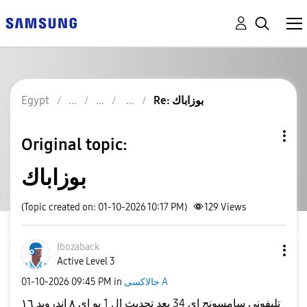
Egypt
Re: بوزاباك
Original topic:
بوزاباك
(Topic created on: 01-10-2026 10:17 PM)
129
Views
اbozaback
Active Level 3
‎01-10-2026
09:45 PM
in
جالاكسى A
تليفوني سامسونج اي 34 بعد تحديث ال 1 يو اي ٨ اندرويد ١٦