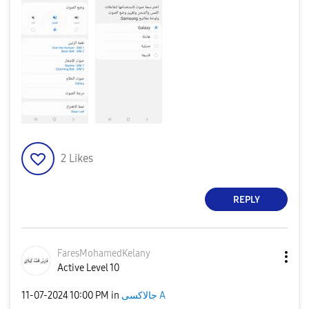
2
Likes
REPLY
FaresMohamedKel
any
Active Level 10
جالاكسى A
in
10:00 PM
‎11-07-2024