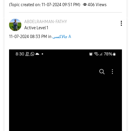
(Topic created on: 11-07-2024 09:51 PM)
406
Views
ABDELRAHMAN-FAT
HY
Active Level 1
جالاكسى A
in
08:33 PM
‎11-07-2024