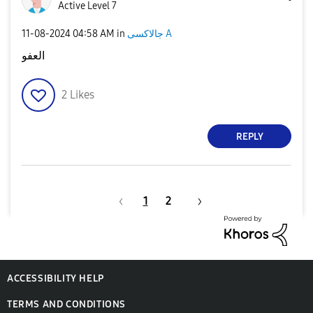
Active Level 7
جالاكسى A
in
04:58 AM
‎11-08-2024
العفو
2
Likes
REPLY
1
2
ACCESSIBILITY HELP
TERMS AND CONDITIONS