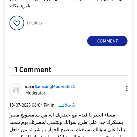
غيرها بكام
0
Likes
COMMENT
1 Comment
SamsungModerato
r4
Moderator
جالاكسى A
in
06:04 PM
‎10-07-2025
مساء الخير يا فندم مع حضرتك اية من سامسونج مصر
بنشكرك جدا على طرح سؤالك وبنتمنى لحضرتك يوم سعيد
بناءا على سؤالك نستاذنك بتوضيح الجهاز تم شرائة من داخل
او خارج مصر و توضيح الفرع الاقرب لحضرتك للتمكن من