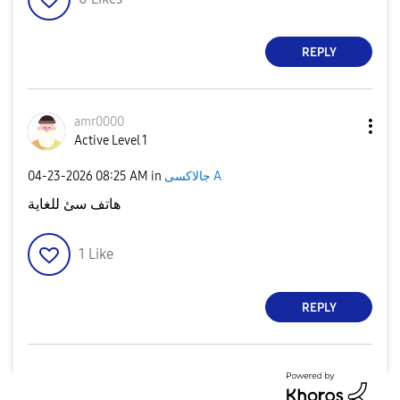
REPLY
amr0000
Active Level 1
جالاكسى A
in
08:25 AM
‎04-23-2026
هاتف سئ للغاية
1
Like
REPLY